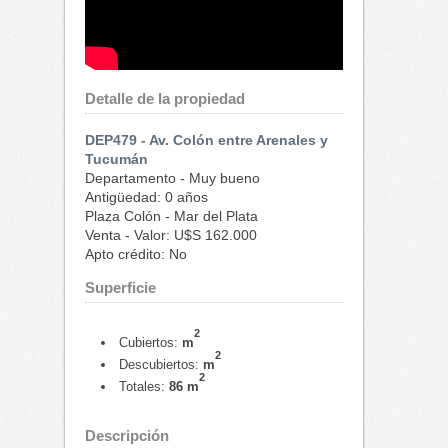
Detalle de la propiedad
DEP479 - Av. Colón entre Arenales y
Tucumán
Departamento - Muy bueno
Antigüedad: 0 años
Plaza Colón - Mar del Plata
Venta - Valor: U$S 162.000
Apto crédito: No
Superficie
2
Cubiertos:
m
2
Descubiertos:
m
2
Totales:
86 m
Descripción